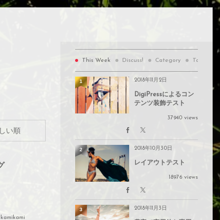
This Week
Discuss!
Category
Tags
2018年11月2日
1
DigiPressによるコン
テンツ装飾テスト
37940 views
2018年10月30日
2
レイアウトテスト
グ
18976 views
。
2018年11月3日
3
ikamikami