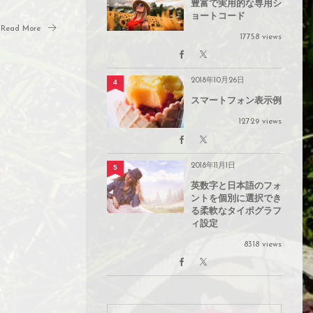
豊富で実用的な専用シ
ョートコード
Read More
17758 views
2018年10月26日
4
スマートフォン表示例
12729 views
2018年11月1日
5
英数字と日本語のフォ
ントを個別に選択でき
る柔軟なタイポグラフ
ィ設定
8318 views