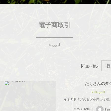
電子商取引
Tagged
並べ替え
たくさんのタ
Blogroll
多すぎるほどのタグを持つ投稿
2
Oct
,
2018
kam