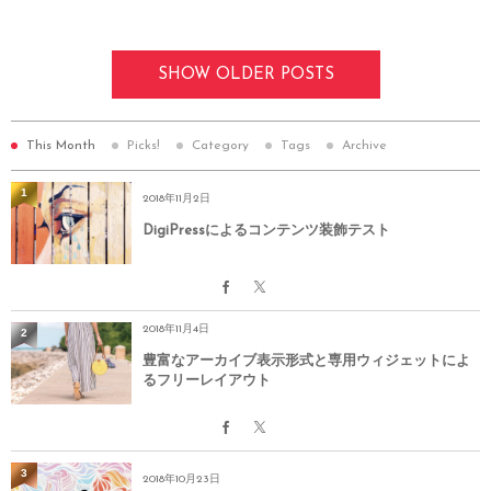
SHOW OLDER POSTS
This Month
Picks!
Category
Tags
Archive
1
2018年11月2日
DigiPressによるコンテンツ装飾テスト
2018年11月4日
2
豊富なアーカイブ表示形式と専用ウィジェットによ
るフリーレイアウト
3
2018年10月23日