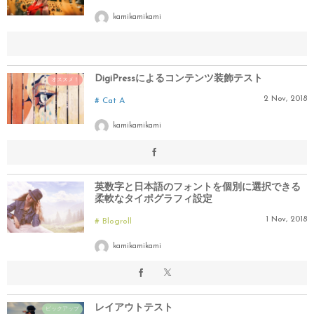
kamikamikami
DigiPressによるコンテンツ装飾テスト
オススメ！
2
Nov
,
2018
Cat A
kamikamikami
英数字と日本語のフォントを個別に選択できる
柔軟なタイポグラフィ設定
1
Nov
,
2018
Blogroll
kamikamikami
レイアウトテスト
ピックアップ