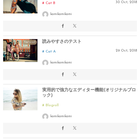
30
Oct
,
2018
Cat B
kamikamikami
読みやすさのテスト
Featured!
29
Oct
,
2018
Cat A
kamikamikami
実用的で強力なエディター機能(オリジナルブロ
ック)
Blogroll
kamikamikami