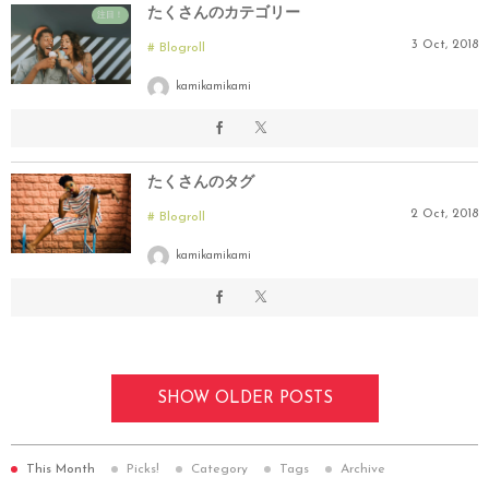
たくさんのカテゴリー
注目！
3
Oct
,
2018
Blogroll
kamikamikami
たくさんのタグ
2
Oct
,
2018
Blogroll
kamikamikami
SHOW OLDER POSTS
This Month
Picks!
Category
Tags
Archive