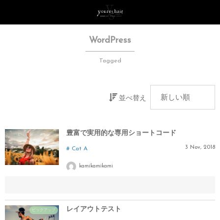
WordPress
Tagged
並べ替え
豊富で実用的な専用ショートコード
3
Nov
,
2018
Cat A
kamikamikami
レイアウトテスト
ピックアップ