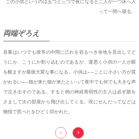
この小供というのは五つと三つで夜になると二人が一つ床へ入
って一間へ寝る。
両端ぞろえ
吾輩はいつでも彼等の中間に己れを容るべき余地を見出してど
うにか、こうにか割り込むのであるが、運悪く小供の一人が眼
を醒ますが最後大変な事になる。小供は——ことに小さい方が質
がわるい——猫が来た猫が来たといって夜中でも何でも大きな声
で泣き出すのである。すると例の神経胃弱性の主人は必ず眼を
さまして次の部屋から飛び出してくる。現にせんだってなどは
物指で尻ぺたをひどく叩かれた。
1
2