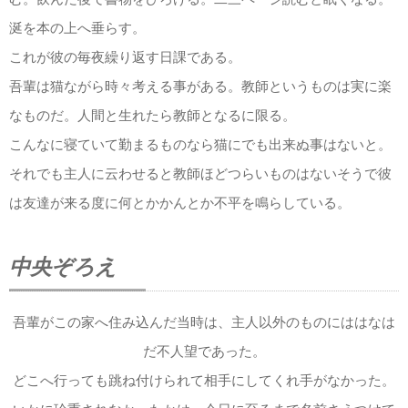
む。飲んだ後で書物をひろげる。二三ページ読むと眠くなる。
涎を本の上へ垂らす。
これが彼の毎夜繰り返す日課である。
吾輩は猫ながら時々考える事がある。教師というものは実に楽
なものだ。人間と生れたら教師となるに限る。
こんなに寝ていて勤まるものなら猫にでも出来ぬ事はないと。
それでも主人に云わせると教師ほどつらいものはないそうで彼
は友達が来る度に何とかかんとか不平を鳴らしている。
中央ぞろえ
吾輩がこの家へ住み込んだ当時は、主人以外のものにははなは
だ不人望であった。
どこへ行っても跳ね付けられて相手にしてくれ手がなかった。