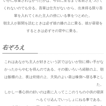
いかに珍重されなかったかは、今日に至るまで名前さえつけて
くれないのでも分る。吾輩は仕方がないから、出来得る限り吾
輩を入れてくれた主人の傍にいる事をつとめた。
朝主人が新聞を読むときは必ず彼の膝の上に乗る。彼が昼寝を
するときは必ずその背中に乗る。
右ぞろえ
これはあながち主人が好きという訳ではないが別に構い手がな
かったからやむを得んのである。その後いろいろ経験の上、朝
は飯櫃の上、夜は炬燵の上、天気のよい昼は椽側へ寝る事とし
た。
しかし一番心持の好いのは夜に入ってここのうちの小供の寝床
へもぐり込んでいっしょにねる事である。