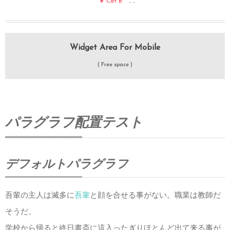
Cat B
, …
Widget Area For Mobile
( Free space )
パラグラフ配置テスト
デフォルトパラグラフ
吾輩の主人は滅多に
吾輩
と顔を合せる事がない。職業は教師だ
そうだ。
学校から帰ると終日書斎に這入ったぎりほとんど出て来る事が