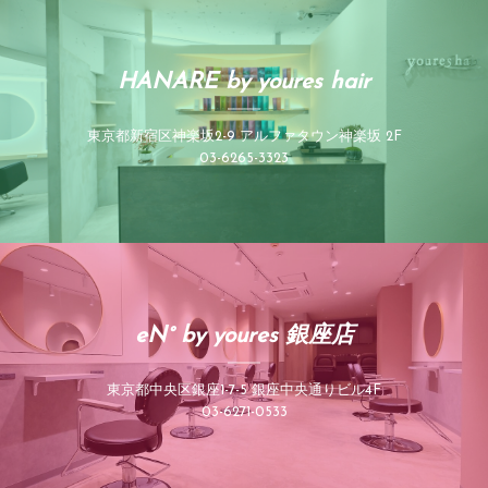
HANARE by youres hair
東京都新宿区神楽坂2-9 アルファタウン神楽坂 2F
03-6265-3323
eN° by youres 銀座店
東京都中央区銀座1-7-5 銀座中央通りビル4F
03-6271-0533