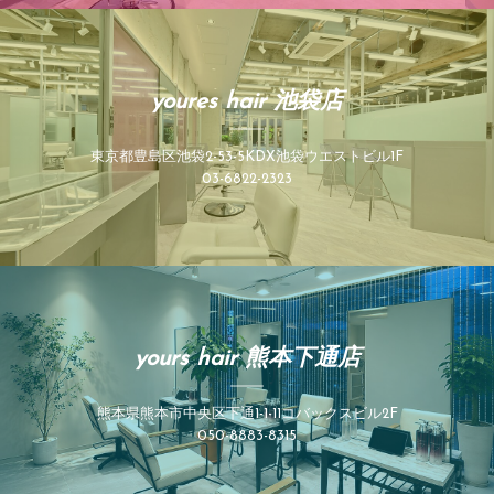
youres hair 池袋店
東京都豊島区池袋2-53-5KDX池袋ウエストビル1F
03-6822-2323
yours hair 熊本下通店
熊本県熊本市中央区下通1-1-11コバックスビル2F
050-8883-8315