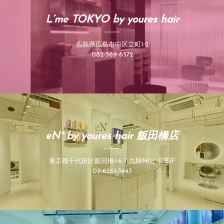
L’me TOKYO by youres hair
広島県広島市中区立町1-2
082-569-6572
eN° by youres hair 飯田橋店
東京都千代田区飯田橋1-6-7 九段NIビル B1F
03-6261-3443