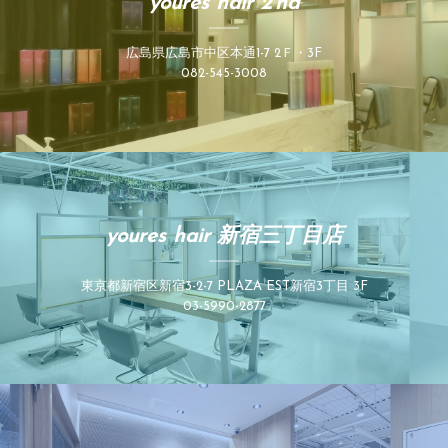
youres hair 2’nd
広島県広島市中区本通1-7 2Ｆ・3F
082-545-3008
youres hair 新宿三丁目店
東京都新宿区新宿3-2-7 PLAZA EST新宿3丁目 3F
03-5990-2877