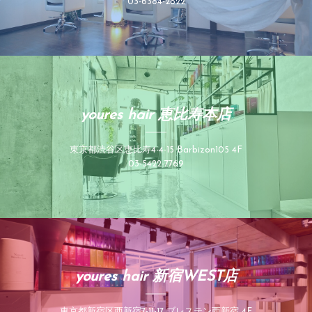
03-6384-2822
youres hair 恵比寿本店
東京都渋谷区恵比寿4-4-15 Barbizon105 4F
03-5422-7769
youres hair 新宿WEST店
東京都新宿区西新宿7-11-17 ブレステン西新宿 4F