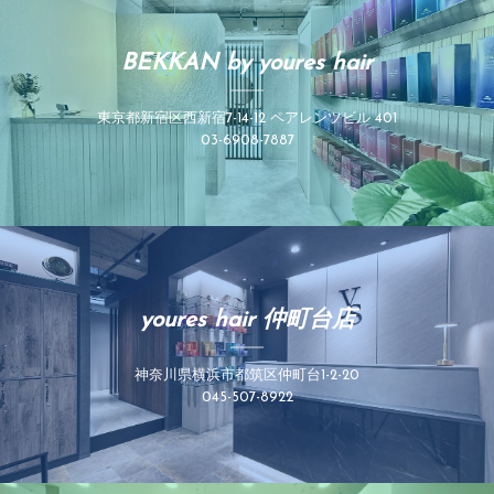
BEKKAN by youres hair
東京都新宿区西新宿7-14-12 ペアレンツビル 401
03-6908-7887
youres hair 仲町台店
神奈川県横浜市都筑区仲町台1-2-20
045-507-8922