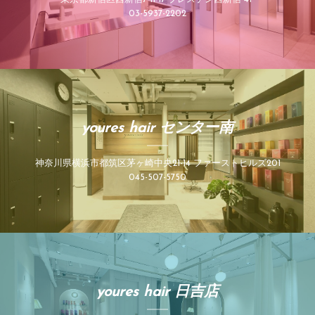
03-5937-2202
youres hair センター南
神奈川県横浜市都筑区茅ヶ崎中央21-14 ファーストヒルズ201
045-507-5750
youres hair 日吉店