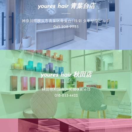
youres hair 青葉台店
神奈川県横浜市青葉区青葉台1-15-21 タキザワビル 1F
045-508-9985
youres hair 秋田店
秋田県秋田市川尻御休町4-13
018-853-4422