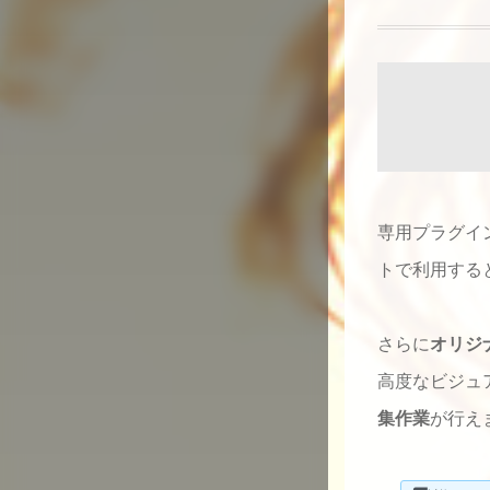
専用プラグイ
トで利用すると、
さらに
オリジ
高度なビジュ
集作業
が行え