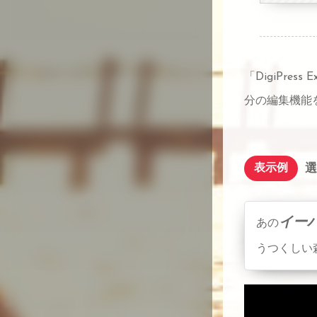
「DigiPre
分の編集機能
選
表示例
イー
あの
うつくしい