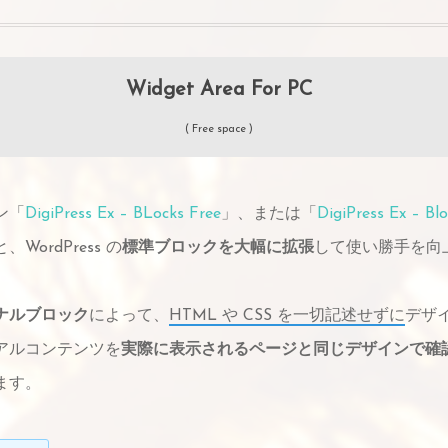
Widget Area For PC
( Free space )
ン「
DigiPress Ex – BLocks Free
」、または「
DigiPress Ex – Bl
WordPress の
標準ブロックを大幅に拡張
して使い勝手を向
ナルブロック
によって、
HTML や CSS を一切記述せずに
デザ
アルコンテンツを
実際に表示されるページと同じデザインで確
ます。