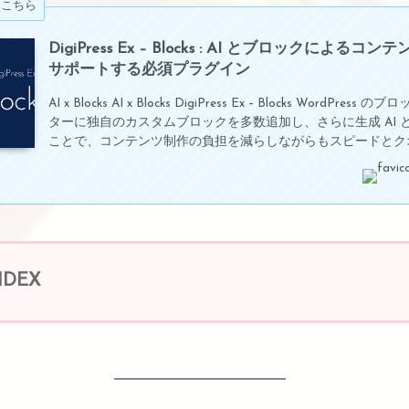
はこちら
DigiPress Ex – Blocks : AI とブロックによるコ
サポートする必須プラグイン
AI x Blocks AI x Blocks DigiPress Ex – Blocks WordPress
ターに独自のカスタムブロックを多数追加し、さらに生成 AI 
ことで、コンテンツ制作の負担を減らしながらもスピードとク
向上させる DigiPress テーマ専用のプラグインです。ノーコ
ンツを意のままに作成でき、Webコンテンツ制作の自由度を一
す。 メンテナンス効率のため、本プラグインの機能はテーマ
ずプラグイン化しています。このため、無料版は最低限 DigiPre
と併用する必須プラグインとしてぜひご利用くだ…
NDEX
リッチテキスト対応ブロックの拡張
「見出し」標準ブロックの拡張
「段落」標準ブロックの拡張