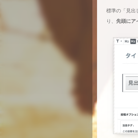
標準の「見出
り、
先頭にア