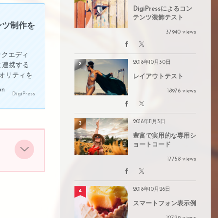
DigiPressによるコン
テンツ装飾テスト
ンテンツ制作を
37940 views
 のブロックエディ
2018年10月30日
2
と連携する
オリティを
レイアウトテスト
ードでコンテ
18976 views
DigiPress
気に広げま
には組み込ま
ss テーマ
2018年11月3日
3
豊富で実用的な専用シ
ョートコード
17758 views
2018年10月26日
4
スマートフォン表示例