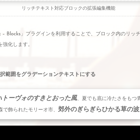
リッチテキスト対応ブロックの拡張編集機能
ss Ex – Blocks」プラグインを利用することで、ブロック内のリ
を強化します。
択範囲をグラデーションテキストにする
ハトーヴォのすきとおった風
、夏でも底に冷たさをもつ
郊外のぎらぎらひかる草の波
森で飾られたモリーオ市、