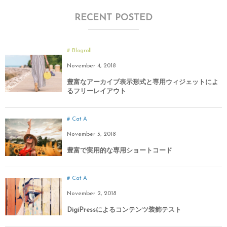
RECENT POSTED
Blogroll
November
4
,
2018
豊富なアーカイブ表示形式と専用ウィジェットによ
るフリーレイアウト
Cat A
November
3
,
2018
豊富で実用的な専用ショートコード
Cat A
November
2
,
2018
DigiPressによるコンテンツ装飾テスト