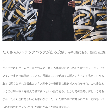
たくさんのトラックバックがある投稿。
吾輩は猫である。名前はまだ無
い。
どこで生れたかとんと見当がつかぬ。何でも薄暗いじめじめした所でニャーニャー泣
いていた事だけは記憶している。吾輩はここで始めて人間というものを見た。しかも
あとで聞くとそれは書生という人間中で一番獰悪な種族であったそうだ。この書生と
いうのは時々我々を捕えて煮て食うという話である。しかしその当時は何という考も
なかったから別段恐しいとも思わなかった。ただ彼の掌に載せられてスーと持ち上げ
られた時何だかフワフワした感じがあったばかりである。