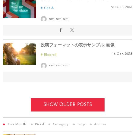
20
Oct
,
2018
Cat A
kamikamikami
投稿フォーマットの表示サンプル: 画像
16
Oct
,
2018
Blogroll
kamikamikami
SHOW OLDER POSTS
This Month
Picks!
Category
Tags
Archive