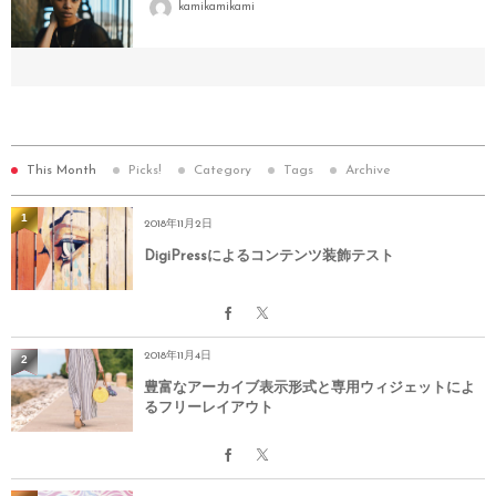
kamikamikami
This Month
Picks!
Category
Tags
Archive
1
2018年11月2日
DigiPressによるコンテンツ装飾テスト
2018年11月4日
2
豊富なアーカイブ表示形式と専用ウィジェットによ
るフリーレイアウト