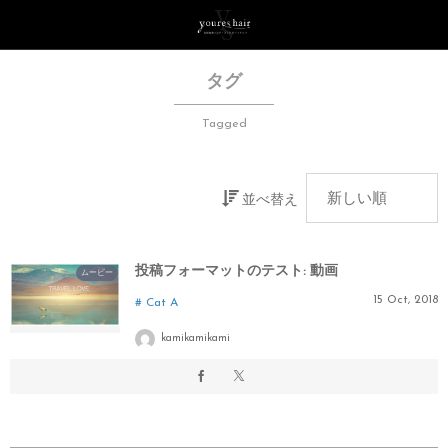
タグ
Tagged
並べ替え
投稿フォーマットのテスト: 動画
ムービー
15
Oct
,
2018
Cat A
kamikamikami