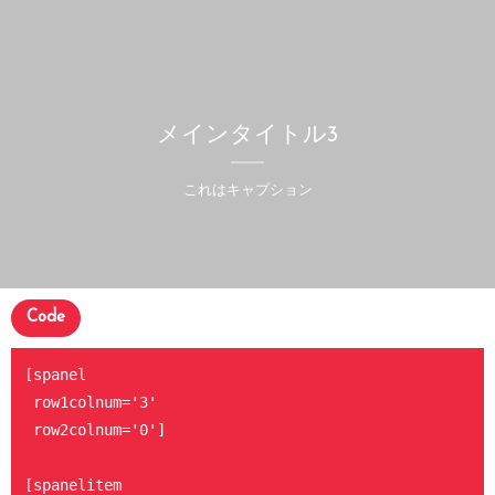
メインタイトル3
これはキャプション
Code
[spanel

 row1colnum='3'

 row2colnum='0']

[spanelitem
