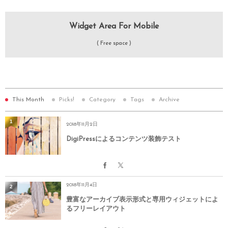
bgimg='https://drive.google.com/uc?export=view&amp;id
url='https://digipress.digi-state.com/about-amp-functi
Widget Area For Mobile
newwindow='1']

( Free space )
[spanelitem

title='pjax'

titlesize='30px'

titlebold=''

This Month
Picks!
Category
Tags
Archive
titleitalic='1'

1
caption='非同期通信による高速なページ遷移'

2018年11月2日
captionsize='13px'

DigiPressによるコンテンツ装飾テスト
txtcolor='#fff'

overlaycolor='#49d17f'

hovertitle='Ajax + pushState'

2018年11月4日
2
hovercaption='詳細はこちら'

豊富なアーカイブ表示形式と専用ウィジェットによ
hovertxtcolor='#fff'

るフリーレイアウト
hoveroverlaycolor='#1c3526'

bgimg='https://drive.google.com/uc?export=view&amp;id