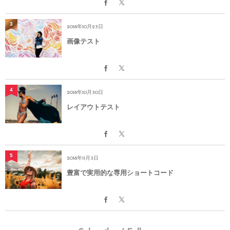
url='https://demo.dptheme.net/dp18/archives/3996']

3
2018年10月23日
[spanelitem

画像テスト
title='Shortcodes'

titlesize='27px'

titlebold=''

titleitalic='1'

4
2018年10月30日
caption='豊富で実用的なショートコード'

レイアウトテスト
captionsize='13px'

txtcolor='#fff'

overlaycolor='#d61156'

hovertitle='for DigiPress'

5
2018年11月3日
hovercaption='ショートコード一覧をみる'

豊富で実用的な専用ショートコード
hovertxtcolor='#fff'

hoveroverlaycolor='#9b122e'

bgimg='https://drive.google.com/uc?export=view&amp;id
url='https://demo.dptheme.net/dp18/archives/1648']
