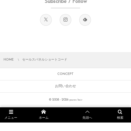
Subscribe / Follow
[spanelitem

title='メディアスライダー'

titlesize='25px'

titlebold=''

titleitalic='1'

caption='自動再生する動画と画像のスライダー'

captionsize='13px'

txtcolor='#fff'

HOME
セールスパネルショートコード
overlaycolor='#9b9412'

hovertitle='エフェクトは10種類'

CONCEPT
hovercaption='YouTube, Vimeo, MP4対応'

お問い合わせ
hovertxtcolor='#fff'

hoveroverlaycolor='#4f4b04'

© 2008 - 2026
youres hair
bgimg='https://drive.google.com/uc?export=view&amp;id
url='https://demo.dptheme.net/dp18/archives/4121']

メニュー
ホーム
先頭へ
検索
[spanelitem
