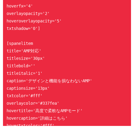
hoverfx='4'

overlayopacity='2'

hoveroverlayopacity='5'

txtshadow='0']

[spanelitem

title='AMP対応'

titlesize='30px'

titlebold=''

titleitalic='1'

caption='デザインと機能を損なわないAMP'

captionsize='13px'

txtcolor='#fff'

overlaycolor='#337fea'

hovertitle='高度で柔軟なAMPモード'

hovercaption='詳細はこちら'

hovertxtcolor='#fff'

hoveroverlaycolor='#154d91'
