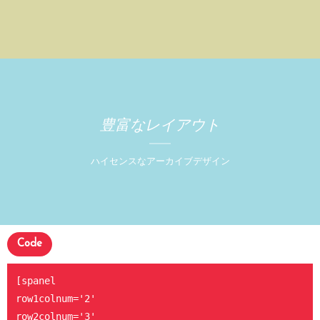
豊富なレイアウト
ハイセンスなアーカイブデザイン
Code
[spanel

row1colnum='2'

row2colnum='3'
