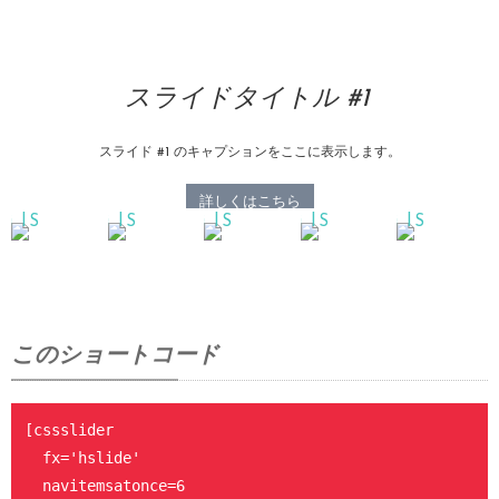
[cssslide

 imgurl='https://skin.dptheme.net/fresco-wc/wp-conten
 title='スライドタイトル #6'

 caption='スライド #6 のキャプションをここに表示します。']

スライドタイトル #1
[cssslide

 imgurl='https://skin.dptheme.net/fresco-wc/wp-conten
スライド #1 のキャプションをここに表示します。
 title='スライドタイトル #7'

 caption='スライド #7 のキャプションをここに表示します。']

詳しくはこちら
[/cssslider]
このショートコード
[cssslider

  fx='hslide'

  navitemsatonce=6
