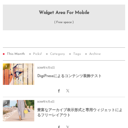
 btnurl='https://digipress.info/'

 btnbgcolor='#778393'

Widget Area For Mobile
 class=''

( Free space )
 style='']

[cssslide

 imgurl='https://skin.dptheme.net/fresco-wc/wp-conten
 title='スライドタイトル #2'

 titlesize=34px

This Month
Picks!
Category
Tags
Archive
 titlebold=1

1
 titleitalic=1

2018年11月2日
 titlecolor=#fff

DigiPressによるコンテンツ装飾テスト
 titlebgcolor='rgba(0,0,0,0.62)'

 titlepos=right

 caption='スライド #2 のキャプションをここに表示します。'

2018年11月4日
2
 captionsize=14px

豊富なアーカイブ表示形式と専用ウィジェットによ
 btntxt='詳しくはこちら'

るフリーレイアウト
 btnurl='https://digipress.info/'

 btnbgcolor='#778393'
