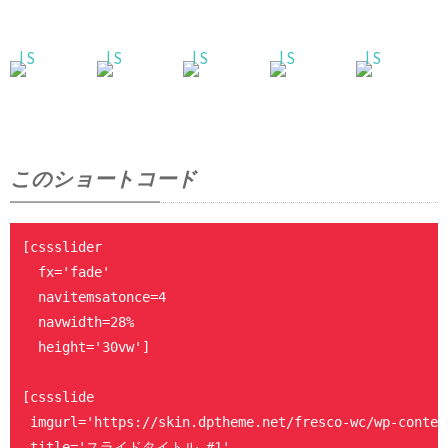
このショートコード
[cssslider

  fx='fade'

  navitemsatonce=4

  navwidth=28%

  height='30vw']

[cssslide

 imgurl='https://skin.dptheme.net/fresco-wc/wp-conten
 title='スライドタイトル #1'
