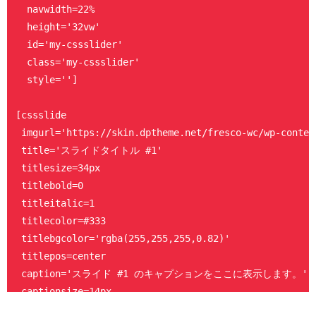
  navwidth=22%

  height='32vw'

  id='my-cssslider'

  class='my-cssslider'

  style='']

[cssslide

 imgurl='https://skin.dptheme.net/fresco-wc/wp-conten
 title='スライドタイトル #1'

 titlesize=34px

 titlebold=0

 titleitalic=1

 titlecolor=#333

 titlebgcolor='rgba(255,255,255,0.82)'

 titlepos=center

 caption='スライド #1 のキャプションをここに表示します。'

 captionsize=14px

 btntxt='詳しくはこちら'
