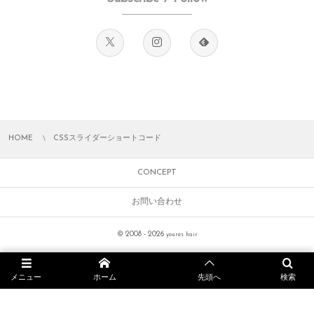
[cssslide

 imgurl='https://skin.dptheme.net/fresco-wc/wp-conten
 title='スライドタイトル #4'

 titlesize=34px

 titlebold=1

 titleitalic=1

 titlecolor=#fff

 titlebgcolor='rgba(0,0,0,0.62)'

HOME
CSSスライダーショートコード
 titlepos=center

 caption='スライド #4 のキャプションをここに表示します。'

CONCEPT
 captionsize=14px

お問い合わせ
 btntxt='詳しくはこちら'

 btnurl='https://digipress.info/'

© 2008 - 2026
youres hair
 btnbgcolor='#778393'

 class=''

 style='']

メニュー
ホーム
先頭へ
検索
[cssslide

 imgurl='https://skin.dptheme.net/fresco-wc/wp-conten