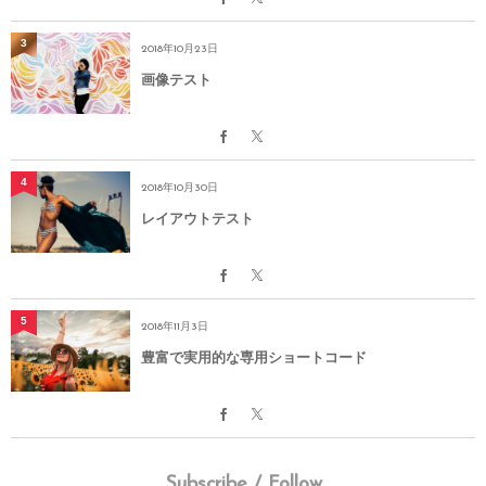
 class=''

3
 style='']

2018年10月23日
[cssslide

画像テスト
 imgurl='https://skin.dptheme.net/fresco-wc/wp-conten
 title='スライドタイトル #3'

 titlesize=34px

 titlebold=0

4
2018年10月30日
 titleitalic=1

レイアウトテスト
 titlecolor=#333

 titlebgcolor='#fff'

 titlepos=left

 caption='スライド #3 のキャプションをここに表示します。'

5
2018年11月3日
 captionsize=14px

豊富で実用的な専用ショートコード
 btntxt='詳しくはこちら'

 btnurl='https://digipress.info/'

 btnbgcolor='#778393'

 class=''

 style='']

Subscribe / Follow