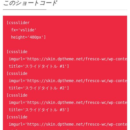
このショートコード
[cssslider

  fx='vslide'

  height='480px']

[cssslide

 imgurl='https://skin.dptheme.net/fresco-wc/wp-conten
 title='スライドタイトル #1']

[cssslide

 imgurl='https://skin.dptheme.net/fresco-wc/wp-conten
 title='スライドタイトル #2']

[cssslide

 imgurl='https://skin.dptheme.net/fresco-wc/wp-conten
 title='スライドタイトル #3']

[cssslide

 imgurl='https://skin.dptheme.net/fresco-wc/wp-conten