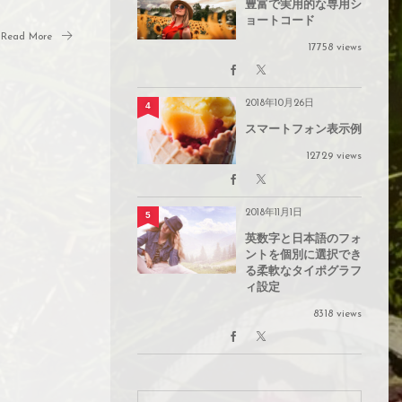
豊富で実用的な専用シ
ョートコード
Read More
17758 views
2018年10月26日
4
スマートフォン表示例
12729 views
2018年11月1日
5
英数字と日本語のフォ
ントを個別に選択でき
る柔軟なタイポグラフ
ィ設定
8318 views