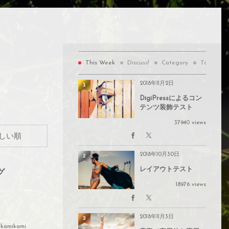
This Week
Discuss!
Category
Tags
2018年11月2日
1
DigiPressによるコン
テンツ装飾テスト
37940 views
2018年10月30日
2
レイアウトテスト
グ
18976 views
。
2018年11月3日
3
ikamikami