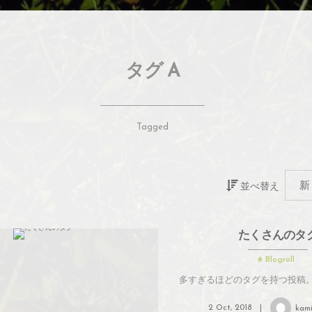
タグ A
Tagged
並べ替え
たくさんのタ
Blogroll
多すぎるほどのタグを持つ投稿
2
Oct
,
2018
kam